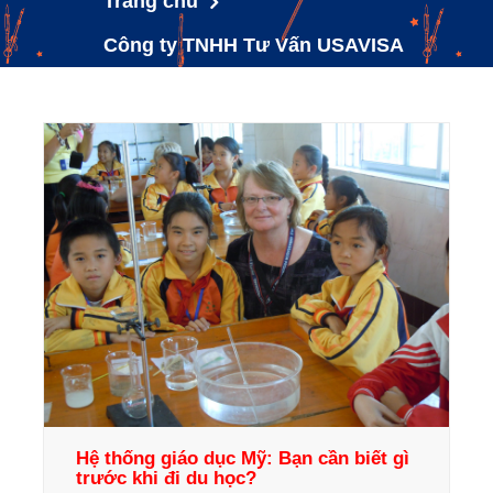
Trang chủ
Công ty TNHH Tư Vấn USAVISA
Hệ thống giáo dục Mỹ: Bạn cần biết gì
trước khi đi du học?