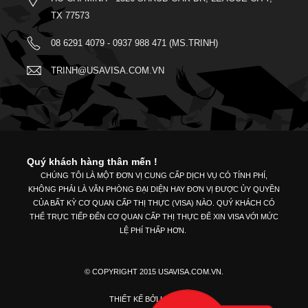
TX 77573
08 6291 4079 - 0937 988 471 (MS.TRINH)
TRINH@USAVISA.COM.VN
Quý khách hàng thân mến !
CHÚNG TÔI LÀ MỘT ĐƠN VỊ CUNG CẤP DỊCH VỤ CÓ TÍNH PHÍ,
KHÔNG PHẢI LÀ VĂN PHÒNG ĐẠI DIỆN HAY ĐƠN VỊ ĐƯỢC ỦY QUYỀN
CỦA BẤT KỲ CƠ QUAN CẤP THỊ THỰC (VISA) NÀO. QUÝ KHÁCH CÓ
THỂ TRỰC TIẾP ĐẾN CƠ QUAN CẤP THỊ THỰC ĐỂ XIN VISA VỚI MỨC
LỆ PHÍ THẤP HƠN.
© COPYRIGHT 2015 USAVISA.COM.VN.
THIẾT KẾ BỞI
UNIVINET.