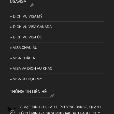
USAVISA
» DỊCH VỤ VISA MỸ
» DỊCH VỤ VISA CANADA
» DỊCH VỤ VISA ÚC
» VISA CHÂU ÂU
» VISA CHÂU Á
» VISA VÀ DỊCH VỤ KHÁC
» VISA DU HỌC MỸ
THÔNG TIN LIÊN HỆ
35 MẠC ĐĨNH CHI, LẦU 1, PHƯỜNG ĐAKAO, QUẬN 1,
HỒ CHÍ MINH - 1326 SHRUB OAK DR, LEAGUE CITY,