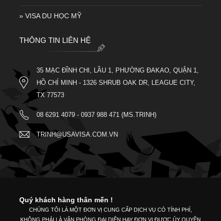
» VISA DU HỌC MỸ
THÔNG TIN LIÊN HỆ
35 MẠC ĐĨNH CHI, LẦU 1, PHƯỜNG ĐAKAO, QUẬN 1,
HỒ CHÍ MINH - 1326 SHRUB OAK DR, LEAGUE CITY,
TX 77573
08 6291 4079 - 0937 988 471 (MS.TRINH)
TRINH@USAVISA.COM.VN
Quý khách hàng thân mến !
CHÚNG TÔI LÀ MỘT ĐƠN VỊ CUNG CẤP DỊCH VỤ CÓ TÍNH PHÍ,
KHÔNG PHẢI LÀ VĂN PHÒNG ĐẠI DIỆN HAY ĐƠN VỊ ĐƯỢC ỦY QUYỀN