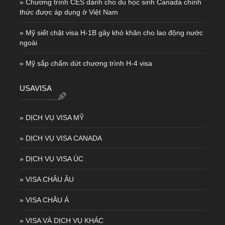
» Chương trình CES dành cho du học sinh Canada chính
thức được áp dụng ở Việt Nam
» Mỹ siết chặt visa H-1B gây khó khăn cho lao động nước
ngoài
» Mỹ sắp chấm dứt chương trình H-4 visa
USAVISA
» DỊCH VỤ VISA MỸ
» DỊCH VỤ VISA CANADA
» DỊCH VỤ VISA ÚC
» VISA CHÂU ÂU
» VISA CHÂU Á
» VISA VÀ DỊCH VỤ KHÁC