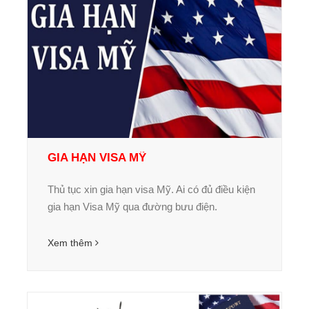
GIA HẠN VISA MỸ
Thủ tục xin gia hạn visa Mỹ. Ai có đủ điều kiện
gia hạn Visa Mỹ qua đường bưu điện.
Xem thêm