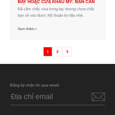
BAY HOẶC CỬA KHẨU MỸ: BẠN CẦN
BIẾT NHỮNG GÌ?
Đã cầm chắc visa trong tay nhưng chưa chắc
bạn sẽ vào được Mỹ thuận lợi đâu nhé.
Xem thêm
1
2
3
Đăng ký nhận tin qua email: