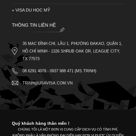
» VISA DU HỌC MỸ
THÔNG TIN LIÊN HỆ
35 MẠC ĐĨNH CHI, LẦU 1, PHƯỜNG ĐAKAO, QUẬN 1,
HỒ CHÍ MINH - 1326 SHRUB OAK DR, LEAGUE CITY,
TX 77573
08 6291 4079 - 0937 988 471 (MS.TRINH)
TRINH@USAVISA.COM.VN
Quý khách hàng thân mến !
CHÚNG TÔI LÀ MỘT ĐƠN VỊ CUNG CẤP DỊCH VỤ CÓ TÍNH PHÍ,
KHÔNG PHẢI LÀ VĂN PHÒNG ĐẠI DIỆN HAY ĐƠN VỊ ĐƯỢC ỦY QUYỀN