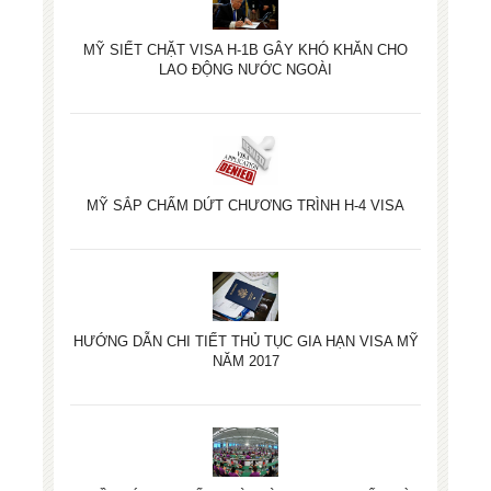
MỸ SIẾT CHẶT VISA H-1B GÂY KHÓ KHĂN CHO
LAO ĐỘNG NƯỚC NGOÀI
MỸ SẮP CHẤM DỨT CHƯƠNG TRÌNH H-4 VISA
HƯỚNG DẪN CHI TIẾT THỦ TỤC GIA HẠN VISA MỸ
NĂM 2017