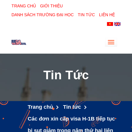
TRANG CHỦ
GIỚI THIỆU
DANH SÁCH TRƯỜNG ĐẠI HỌC
TIN TỨC
LIÊN HỆ
Toggle
navigatio
Tin Tức
Trang chủ
Tin tức
Các đơn xin cấp visa H-1B tiếp tục
bị sụt giảm trong năm thứ hai liên