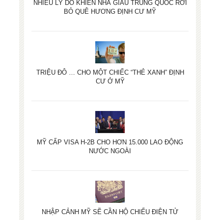
NHIỀU LÝ DO KHIẾN NHÀ GIÀU TRUNG QUỐC RỜI
BỎ QUÊ HƯƠNG ĐỊNH CƯ MỸ
TRIỆU ĐÔ … CHO MỘT CHIẾC “THẺ XANH” ĐỊNH
CƯ Ở MỸ
MỸ CẤP VISA H-2B CHO HƠN 15.000 LAO ĐỘNG
NƯỚC NGOÀI
NHẬP CẢNH MỸ SẼ CẦN HỘ CHIẾU ĐIỆN TỬ