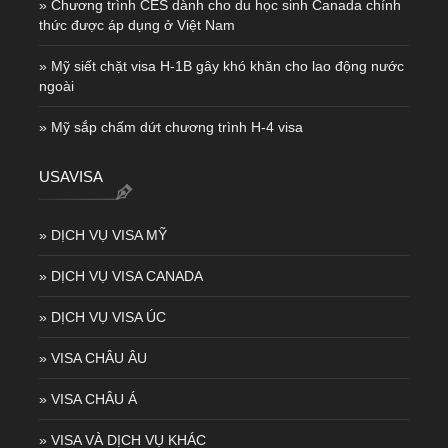
» Chương trình CES dành cho du học sinh Canada chính
thức được áp dụng ở Việt Nam
» Mỹ siết chặt visa H-1B gây khó khăn cho lao động nước
ngoài
» Mỹ sắp chấm dứt chương trình H-4 visa
USAVISA
» DỊCH VỤ VISA MỸ
» DỊCH VỤ VISA CANADA
» DỊCH VỤ VISA ÚC
» VISA CHÂU ÂU
» VISA CHÂU Á
» VISA VÀ DỊCH VỤ KHÁC