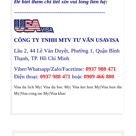
Để biết thêm chi tiết xin vui lòng liên hệ:
--------------------------------------------------
CÔNG TY TNHH MTV TƯ VẤN USAVISA
Lầu 2, 44 Lê Văn Duyệt, Phường 1, Quận Bình
Thạnh, TP. Hồ Chí Minh
Viber/Whatsapp/Zalo/Facetime:
0937 988 471
Điện thoại:
0937 988 471
hoặc
0909 466 880
Visa du lich My
|
Visa du hoc My
|
Visa ket hon My
|
Visa hon the
My|
Visa cong tac My
|
Visa khac