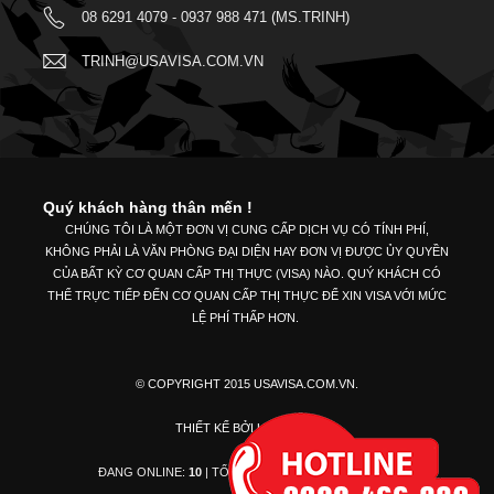
08 6291 4079 - 0937 988 471 (MS.TRINH)
TRINH@USAVISA.COM.VN
Quý khách hàng thân mến !
CHÚNG TÔI LÀ MỘT ĐƠN VỊ CUNG CẤP DỊCH VỤ CÓ TÍNH PHÍ,
KHÔNG PHẢI LÀ VĂN PHÒNG ĐẠI DIỆN HAY ĐƠN VỊ ĐƯỢC ỦY QUYỀN
CỦA BẤT KỲ CƠ QUAN CẤP THỊ THỰC (VISA) NÀO. QUÝ KHÁCH CÓ
THỂ TRỰC TIẾP ĐẾN CƠ QUAN CẤP THỊ THỰC ĐỂ XIN VISA VỚI MỨC
LỆ PHÍ THẤP HƠN.
© COPYRIGHT 2015 USAVISA.COM.VN.
THIẾT KẾ BỞI
UNIVINET.
ĐANG ONLINE:
10
| TỔNG LƯỢT TRUY CẬP:
904669