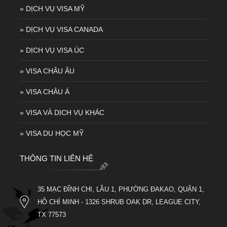
» DỊCH VỤ VISA MỸ
» DỊCH VỤ VISA CANADA
» DỊCH VỤ VISA ÚC
» VISA CHÂU ÂU
» VISA CHÂU Á
» VISA VÀ DỊCH VỤ KHÁC
» VISA DU HỌC MỸ
THÔNG TIN LIÊN HỆ
35 MẠC ĐĨNH CHI, LẦU 1, PHƯỜNG ĐAKAO, QUẬN 1,
HỒ CHÍ MINH - 1326 SHRUB OAK DR, LEAGUE CITY,
TX 77573